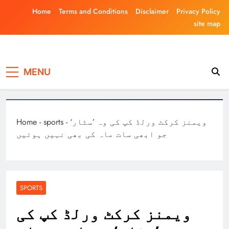
Skip
Home
Terms and Conditions
Disclaimer
Privacy Policy
to
site map
content
Laghariwoodkar
MENU
ویمنز کرکٹ ورلڈ کپ کی وہ ’سٹار‘
-
sports
-
Home
جو ابھی سات ماہ کی بھی نہیں ہوئیں
SPORTS
ویمنز کرکٹ ورلڈ کپ کی