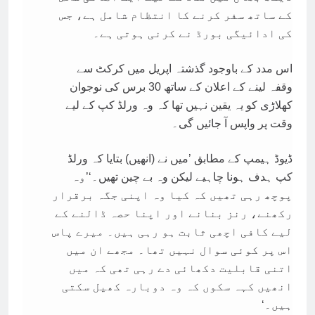
کے ساتھ سفر کرنے کا انتظام شامل ہے، جس
کی ادائیگی بورڈ نے کرنی ہوتی ہے۔
‎اس مدد کے باوجود گذشتہ اپریل میں کرکٹ سے
وقفہ لینے کے اعلان کے ساتھ 30 برس کی نوجوان
کھلاڑی کو یہ یقین نہیں تھا کہ وہ ورلڈ کپ کے لیے
وقت پر واپس آ جائیں گی۔
ڈیوڈ ہیمپ کے مطابق ’میں نے (انھیں) بتایا کہ ورلڈ
کپ ہدف ہونا چاہیے لیکن وہ بے چین تھیں۔‘‎’وہ
پوچھ رہی تھیں کہ کیا وہ اپنی جگہ برقرار
رکھنے، رنز بنانے اور اپنا حصہ ڈالنے کے
لیے کافی اچھی ثابت ہو رہی ہیں۔ میرے پاس
اس پر کوئی سوال نہیں تھا۔ مجھے ان میں
اتنی قابلیت دکھائی دے رہی تھی کہ میں
انھیں کہہ سکوں کہ وہ دوبارہ کھیل سکتی
ہیں۔‘