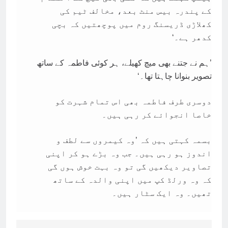
کے پندرہ بیس منٹ بعد، مخالف ٹیم کی
کھلاڑی ڈریسنگ روم میں پوچھتیں کہ بچی
کدھر ہے۔‘
’ہم نے جتنے بھی میچ کھیلے، ہر کوئی فاطمہ کے ساتھ
تصویر بنوانا چاہتا تھا۔‘
دوسری طرف فاطمہ بھی اس تمام شہرت کو
خاصا انجوائے کر رہی ہیں۔
بسمہ کہتی ہیں کہ ’وہ کیمروں سے لطف و
اندوز ہو رہی ہیں۔ جب وہ بڑے ہو کر اپنی
تصاویر دیکھیں گی تو وہ بہت خوش ہوں گی
کہ وہ ورلڈ کپ میں اپنی والدہ کے ساتھ
تھیں۔ وہ ایک سٹار ہیں۔