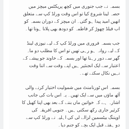
بسمہ نے جب جنوری میں کچھ پریکٹس میچز میں
حصہ لینا شروع کیا تو اس وقت ورلڈ کپ سے متعلق
انھیں امید پیدا ہو گئی۔ ان میچز کے دوران بسمہ کو
اب فیلڈ چھوڑ کر فاطمہ کو دودھ بھی پلانا ہوتا تھا۔
جب بسمہ فروری میں ورلڈ کپ کے لیے نیوزی لینڈ
کے لیے روانہ ہو رہی تھیں تو اس کا مطلب دو ماہ
گھر سے دور رہنا تھا اور بسمہ کے خاوند جو پیشے کے
اعتبار سے ایک انجنئیر ہیں اپنے وقت سے اتنا وقت
نہیں نکال سکتے تھے۔
بسمہ اس ٹورنامنٹ میں شمولیت اختیار کرنے والی
آٹھ ماؤں میں سے ایک تھیں۔ یہ اس بات کی جانب
اشارہ ہے کہ خواتین ماں بننے کے بعد بھی اپنا کھیل کا
کرئیر جاری رکھ سکتی ہیں۔ جنوبی افریقہ کی
اوپننگ بیٹسمین لزالے لی کی اہلیہ نے ورلڈ کپ سے
دو ہفتے قبل ایک بچے کو جنم دیا۔