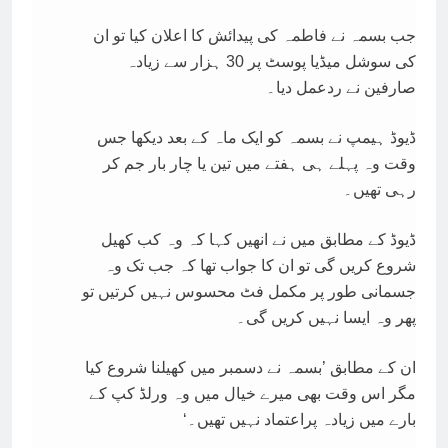
جب بسمہ نے فاطمہ کی پیدائش کا اعلان کیا تو ان
کی سوشل میڈیا پوسٹ پر 30 ہزار سے زیادہ
صارفین نے ردعمل دیا۔
ڈیوڈ ہیمپ نے بسمہ کو ایک ماہ کے بعد دیکھا جس
وقت وہ پہلے ہی ہفتے میں تین یا چار بار جم کر
رہی تھیں۔
ڈیوڈ کے مطابق میں نے انھیں کہا کہ وہ کب کھیل
شروع کریں گی تو ان کا جواب تھا کہ جب تک وہ
جسمانی طور پر مکمل فٹ محسوس نہیں کرتیں تو
پھر وہ ایسا نہیں کریں گی۔
ان کے مطابق ’بسمہ نے دسمبر میں کھیلنا شروع کیا
مگر اس وقت بھی میرے خیال میں وہ ورلڈ کپ کے
بارے میں زیادہ پراعتماد نہیں تھیں۔‘