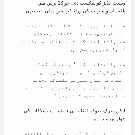
ویسٹ انڈیز کو شکست دی، جو 13 برس میں
پاکستان ویمنز ٹیم کی ورلڈ کپ میں پہلی جیت تھی۔
جمعرات کے روز انگلینڈ اور پاکستان کے
درمیان میچ سے قبل انگلینڈ کی کھلاڑی
صوفیا ڈنکلے نے کہا کہ وہ فاطمہ سے ملاقات
کے بارے میں پرجوش ہیں۔
صوفیا ڈنکلے نے کہا ’میں فاطمہ کو گلے
لگاؤں گی کیونکہ وہ بہت پیاری ہیں۔
الفاظ یہ بیان نہیں کر سکتے کہ بچے کا
پید ہونا اور پھر واپس آ کر کرکٹ کھیلنے
سے آپ کیسا محسوس کرتے ہیں۔‘
لیکن صرف صوفیا ڈنکلے ہی فاطمہ سے ملاقات کی
خواہش مند نہیں۔
ہیمپ کہتے ہیں کہ ’کسی بھی میچ کے اختتام