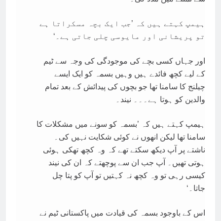
ہیمپ کہتے ہیں کہ ’جب ایک بچہ مسکراتا ہے
تو پریشانی اور مایوسی چلی جاتی ہے۔‘
اور جہاں کسی بچے کی موجودگی کی وجہ سے ٹیم
کے لیے کچھ فائدے ہیں وہیں بسمہ کو ایک ایسے
چیلنج کا سامنا تھا جو بچوں کی پیدائش کے بعد تمام
والدین کو ہوتا ہے۔۔۔ نیند۔
ہیمپ کہتے ہیں کہ ’بسمہ کو سونے میں مشکلات کا
سامنا تھا لیکن انھوں نے کوئی شکایت نہیں کی۔
ناشتے پر آپ دیکھ سکتے تھے کہ وہ کچھ تھکی ہوئی
ہوتی تھیں۔ آپ جب ان سے پوچھتے کہ ان کی نیند
کیسی رہی تو وہ کچھ نہ کہتیں تو آپ کو پتا چل
جاتا۔‘
اس کے باوجود بسمہ کی قیادت میں پاکستانی ٹیم نے