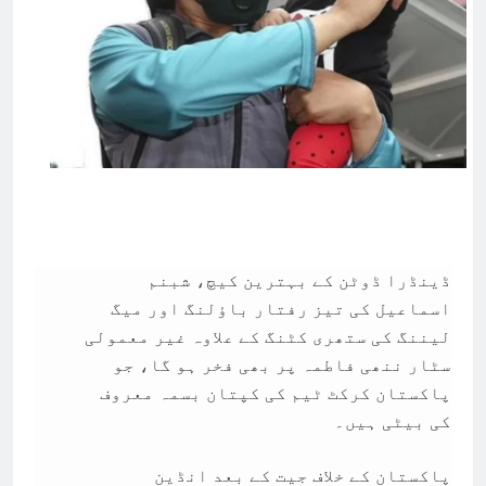
ڈینڈرا ڈوٹن کے بہترین کیچ، شبنم
اسماعیل کی تیز رفتار باؤلنگ اور میگ
لیننگ کی ستھری کٹنگ کے علاوہ غیر معمولی
سٹار ننھی فاطمہ پر بھی فخر ہو گا، جو
پاکستان کرکٹ ٹیم کی کپتان بسمہ معروف
کی بیٹی ہیں۔
پاکستان کے خلاف جیت کے بعد انڈین