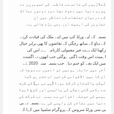
کھلاڑیوں کی جانب سے فاطمہ کی تصویروں نے
پوری دنیا میں دھوم مچا دی، دونوں ممالک
کے درمیان تعلقات کے تناظر میں ان
تصاویر کی اہمیت اور بھی بڑھ جاتی ہے۔
‎بسمہ کے لیے ورلڈ کپ میں اپنے ملک کی قیادت کرنے
کے دباؤ کے ساتھ زچگی کے تقاضوں کا بھی برابر خیال
رکھنا ایک بہت غیر معمولی کارنامہ ہے، اس کی
اہمیت اس وقت دُگنی ہوگئی جب انھوں نے اگست
میں ایک بچے کو جنم دیا۔ ‎جب بسمہ سنہ 2020 کے
آخر میں حاملہ ہوئیں تو انھوں نے سوچا کہ
ان کا بین الاقوامی کرئیر اب ختم ہو گیا
لیکن پاکستان کرکٹ بورڈ (پی سی بی) کی طرف
سے رکھی گئی زچگی کی پالیسی اور کوچ ڈیوڈ
ہیمپ کی حوصلہ افزائی سے بسمہ نے کرکٹ کی
دنیا میں متاثر کن واپسی کی ہے۔‎بسمہ نے بی
بی سی ورلڈ سروس کے پروگرام سٹمپڈ میں کہا کہ