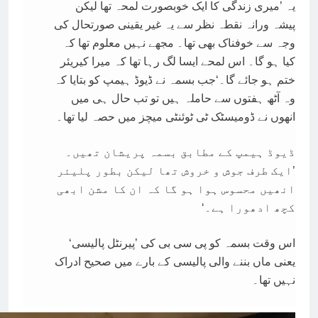
یہ ’میری زندگی کا ایک خوبصورت لمحہ تھا لیکن
پیشہ ورانہ نقطہ نظر سے یہ غیر یقینی صورتحال کی
وجہ سے خوفناک بھی تھا۔ مجھے نہیں معلوم تھا کہ
کیا ہو گا۔ اس لمحے ایسا لگ رہا تھا کہ میرا کیریئر
ختم ہو جائے گا۔‘‎جب بسمہ نے ڈیوڈ ہیمپ کو بتایا کہ
وہ آٹھ ہفتوں سے حاملہ ہیں تو تب حال ہی میں
انھوں نے ڈومیسٹک ٹی ٹوئنٹی میچز میں حصہ لیا تھا۔
ڈیوڈ ہیمپ کے مطابق بسمہ پریشان تھیں۔
’ایک طرف جوش و خروش تھا لیکن بطور پلیئر
انھیں محسوس ہوا ہو گا کہ ان کا مشن ابھی
کچھ ادھورا ہے۔‘
اس وقت بسمہ کو پی سی بی کی ’پیرنٹل پالیسی‘
یعنی ماں بننے والی پالیسی کے بارے میں صحیح ادراک
نہیں تھا۔