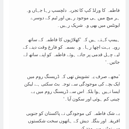
فاطمہ کا ورلڈ کپ کا تجربہ دلچسپ رہا جہاں وہ
ہر میچ میں ہی موجود رہیں اور ٹیم کے دوسرے
ایونٹس میں بھی وہ شریک رہیں۔
ہیمپ کہتے ہیں کہ ’کھلاڑیوں کا فاطمہ کے ساتھ
رویہ بہت اچھا رہا۔ وہ بسمہ کو فارغ وقت دینے کے
لیے چہل قدمی پر جاتے ہوئے فاطمہ کو اپنے ساتھ لے
جاتیں۔‘
’مجھے صرف یہ تشویش تھی کہ ڈریسنگ روم میں
ایک بچے کی موجودگی سے توجہ بٹ سکتی ہے لیکن
ایسا نہیں ہوا بلکہ اس سے ڈریسنگ روم میں بے
چینی کم ہوئی اور سکون آیا۔‘
بے شک فاطمہ کی موجودگی نے پاکستان کو جنوبی
افریقہ اور بنگلہ دیش کے ہاتھوں سخت شکستوں
سے نمٹنے میں مدد کی۔